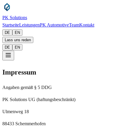
PK Solutions
Startseite
Leistungen
PK Automotive
Team
Kontakt
DE
EN
Lass uns reden
DE
EN
Impressum
Angaben gemäß § 5 DDG
PK Solutions UG (haftungsbeschränkt)
Ulmenweg 18
88433 Schemmerhofen