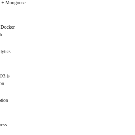
+ Mongoose
 Docker
h
ytics
D3.js
on
ion
ess