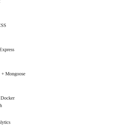
SS
Express
+ Mongoose
 Docker
h
ytics