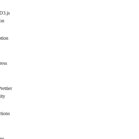
D3.js
on
ion
ess
ettier
ty
ions
ns